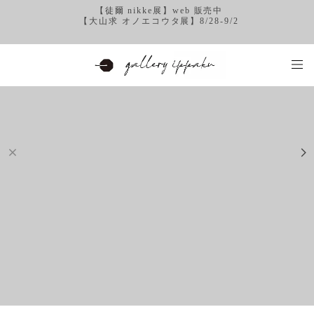
【徒爾 nikke展】web 販売中
【大山求 オノエコウタ展】8/28-9/2