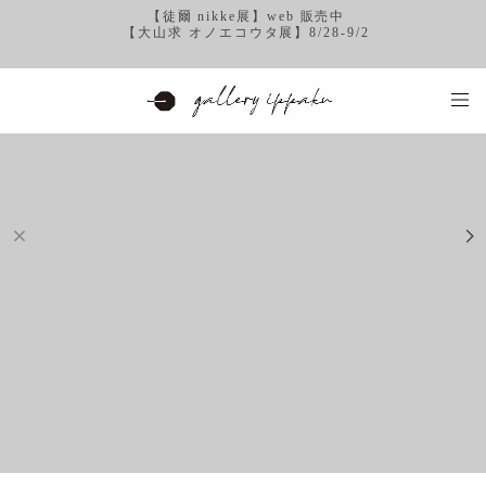
【徒爾 nikke展】web 販売中
【大山求 オノエコウタ展】8/28-9/2