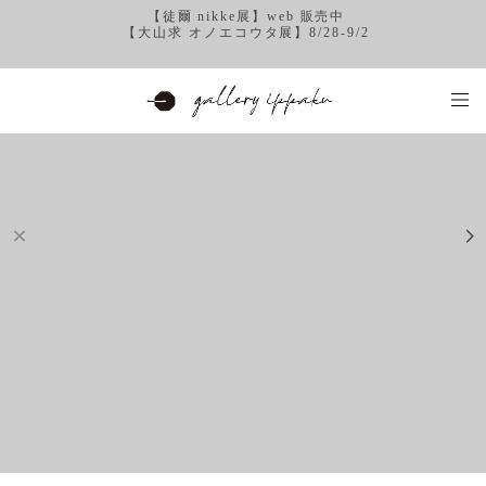
【徒爾 nikke展】web 販売中
【大山求 オノエコウタ展】8/28-9/2