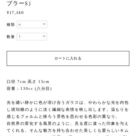
ブラーS）
¥17,380
種類
数量
カートに入れる
口径 7cm 高さ 15cm
容量：130cc (八分目)
光を纏い静かに色が溶け合うガラスは、やわらかな光を内包
し琥珀糖のように淡く繊細な表情を映し出します。温もりを
感じるフォルムと移ろう景色を思わせる色彩の重なり。
自然界の変化する風景のように、見る度に違った印象を与え
てくれる、そんな魅力を持ち合わせた美しくも愛らしいキム