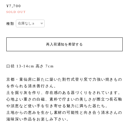
¥7,700
SOLD OUT
種類
再入荷通知を希望する
口径 13-14cm 高さ 7cm
京都・童仙房に新たに築いた割竹式登り窯で力強い焼きもの
を作られる清水善行さん。
土を掘り灰を作り、存在感のある器づくりをされています。
心地よい重さの白磁、素朴で佇まいの美しさが際立つ長石釉
や須恵など使い手を引き寄せる魅力に満ちた器たち。
土地からの恵みを生かし素材の可能性と向き合う清水さんの
滋味深い作品をお楽しみ下さい。