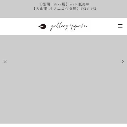
【徒爾 nikke展】web 販売中
【大山求 オノエコウタ展】8/28-9/2