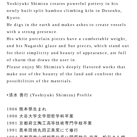
Yoshiyuki Shimizu creates powerful pottery in his
newly built split bamboo climbing kiln in Dosenbo,
Kyoto.
He digs in the earth and makes ashes to create vessels
with a strong presence.
His white porcelain pieces have a comfortable weight,
and his Nagaishi glaze and Sue pieces, which stand out
for their simplicity and beauty of appearance, are full
of charm that draws the user in.
Please enjoy Mr Shimizu's deeply flavored works that
make use of the bounty of the land and confront the
possibilities of the materials.
▪️清水 善行 (Yoshiyuki Shimizu) Profile
1966 熊本県生まれ
1990 大谷大学文学部哲学科卒業
1991 京都府立陶工高等技術専門学校卒業
1991 黒牟田焼丸田正美窯にて修行