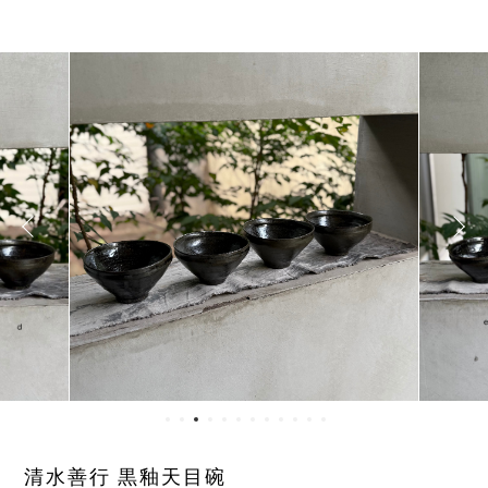
清水善行 黒釉天目碗