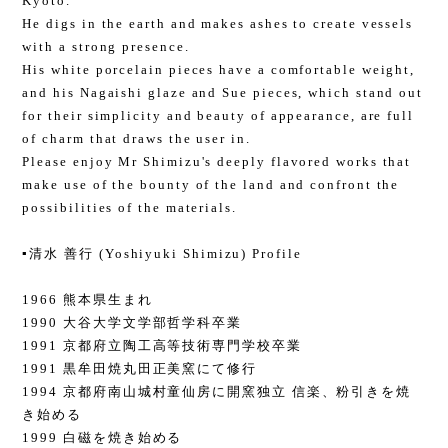
Kyoto.
He digs in the earth and makes ashes to create vessels
with a strong presence.
His white porcelain pieces have a comfortable weight,
and his Nagaishi glaze and Sue pieces, which stand out
for their simplicity and beauty of appearance, are full
of charm that draws the user in.
Please enjoy Mr Shimizu's deeply flavored works that
make use of the bounty of the land and confront the
possibilities of the materials.
▪️清水 善行 (Yoshiyuki Shimizu) Profile
1966 熊本県生まれ
1990 大谷大学文学部哲学科卒業
1991 京都府立陶工高等技術専門学校卒業
1991 黒牟田焼丸田正美窯にて修行
1994 京都府南山城村童仙房に開窯独立 信楽、粉引きを焼
き始める
1999 白磁を焼き始める