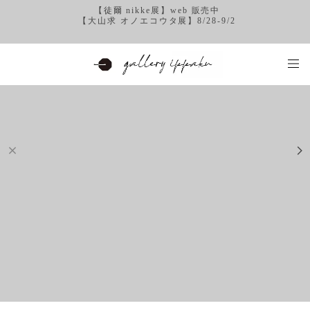
【徒爾 nikke展】web 販売中
【大山求 オノエコウタ展】8/28-9/2