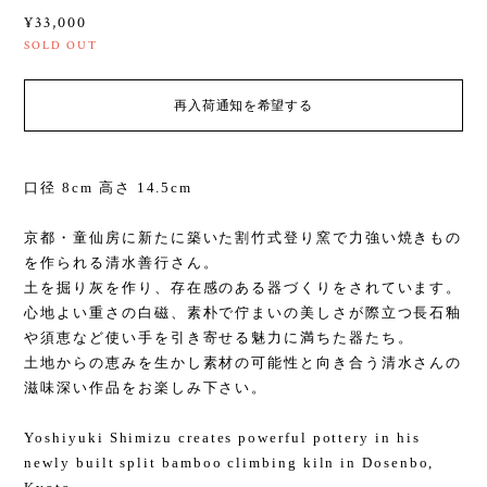
¥33,000
SOLD OUT
再入荷通知を希望する
口径 8cm 高さ 14.5cm
京都・童仙房に新たに築いた割竹式登り窯で力強い焼きもの
を作られる清水善行さん。
土を掘り灰を作り、存在感のある器づくりをされています。
心地よい重さの白磁、素朴で佇まいの美しさが際立つ長石釉
や須恵など使い手を引き寄せる魅力に満ちた器たち。
土地からの恵みを生かし素材の可能性と向き合う清水さんの
滋味深い作品をお楽しみ下さい。
Yoshiyuki Shimizu creates powerful pottery in his
newly built split bamboo climbing kiln in Dosenbo,