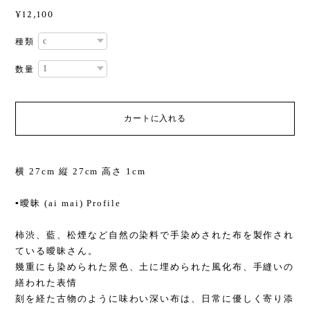
¥12,100
種類
数量
カートに入れる
横 27cm 縦 27cm 高さ 1cm
▪️曖昧 (ai mai) Profile
柿渋、藍、松煙など自然の染料で手染めされた布を製作され
ている曖昧さん。
幾重にも染められた景色、土に埋められた風化布、手縫いの
繕われた表情
刻を経た古物のように味わい深い布は、日常に優しく寄り添