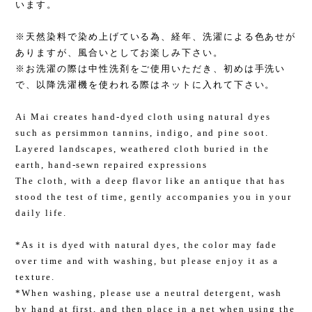
います。
※天然染料で染め上げている為、経年、洗濯による色あせが
ありますが、風合いとしてお楽しみ下さい。
※お洗濯の際は中性洗剤をご使用いただき、初めは手洗い
で、以降洗濯機を使われる際はネットに入れて下さい。
Ai Mai creates hand-dyed cloth using natural dyes
such as persimmon tannins, indigo, and pine soot.
Layered landscapes, weathered cloth buried in the
earth, hand-sewn repaired expressions
The cloth, with a deep flavor like an antique that has
stood the test of time, gently accompanies you in your
daily life.
*As it is dyed with natural dyes, the color may fade
over time and with washing, but please enjoy it as a
texture.
*When washing, please use a neutral detergent, wash
by hand at first, and then place in a net when using the