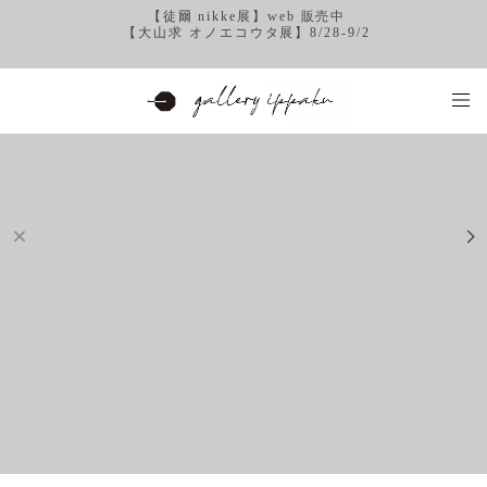
【徒爾 nikke展】web 販売中
【大山求 オノエコウタ展】8/28-9/2