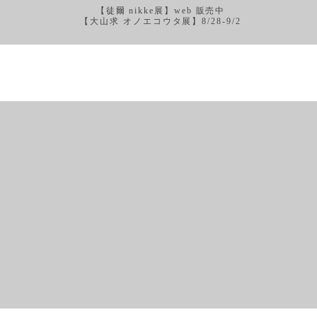
【徒爾 nikke展】web 販売中
【大山求 オノエコウタ展】8/28-9/2