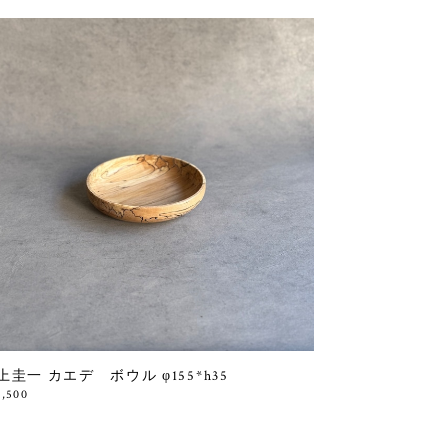
上圭一 カエデ ボウル φ155*h35
6,500