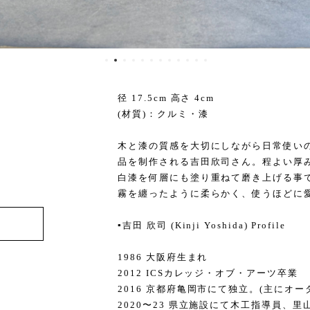
径 17.5cm 高さ 4cm
(材質)：クルミ・漆
木と漆の質感を大切にしながら日常使い
品を制作される吉田欣司さん。程よい厚
白漆を何層にも塗り重ねて磨き上げる事
霧を纏ったように柔らかく、使うほどに
▪️吉田 欣司 (Kinji Yoshida) Profile
1986 大阪府生まれ
2012 ICSカレッジ・オブ・アーツ卒業
2016 京都府亀岡市にて独立。(主にオ
2020〜23 県立施設にて木工指導員、