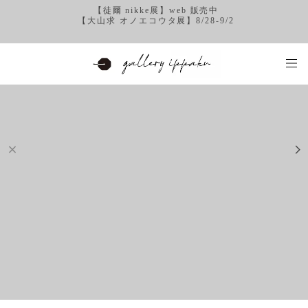
【徒爾 nikke展】web 販売中
【大山求 オノエコウタ展】8/28-9/2