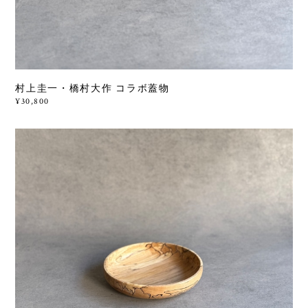
村上圭一・橋村大作 コラボ蓋物
¥30,800