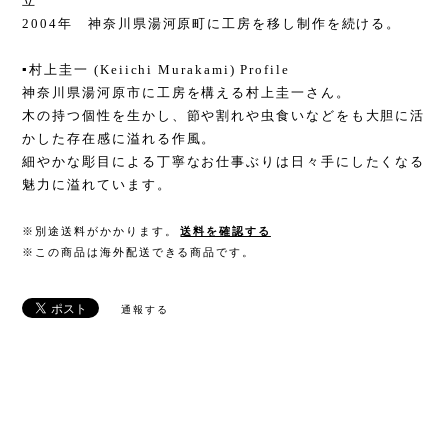
立
2004年 神奈川県湯河原町に工房を移し制作を続ける。
▪️村上圭一 (Keiichi Murakami) Profile
神奈川県湯河原市に工房を構える村上圭一さん。
木の持つ個性を生かし、節や割れや虫食いなどをも大胆に活
かした存在感に溢れる作風。
細やかな彫目による丁寧なお仕事ぶりは日々手にしたくなる
魅力に溢れています。
※別途送料がかかります。
送料を確認する
※この商品は海外配送できる商品です。
通報する