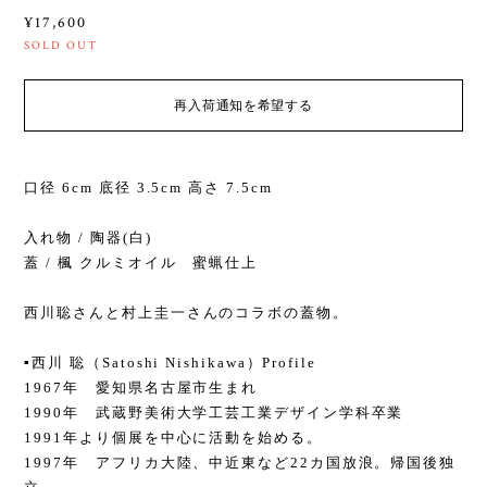
¥17,600
SOLD OUT
再入荷通知を希望する
口径 6cm 底径 3.5cm 高さ 7.5cm
入れ物 / 陶器(白)
蓋 / 楓 クルミオイル 蜜蝋仕上
西川聡さんと村上圭一さんのコラボの蓋物。
▪️西川 聡（Satoshi Nishikawa）Profile
1967年 愛知県名古屋市生まれ
1990年 武蔵野美術大学工芸工業デザイン学科卒業
1991年より個展を中心に活動を始める。
1997年 アフリカ大陸、中近東など22カ国放浪。帰国後独