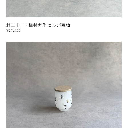
村上圭一・橋村大作 コラボ蓋物
¥27,500