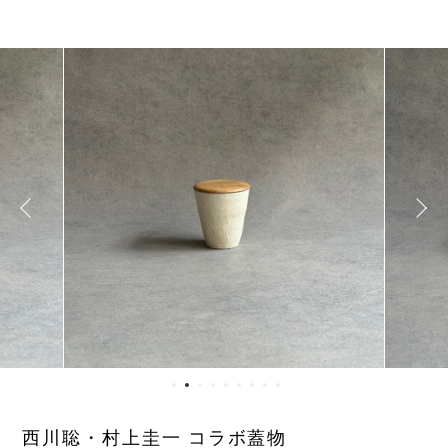
西川聡・村上圭一 コラボ蓋物