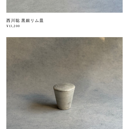
西川聡 黒銀リム皿
¥13,200