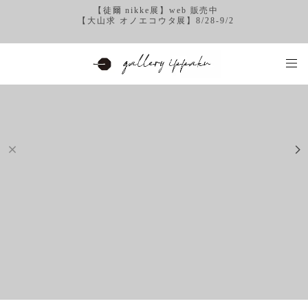
【徒爾 nikke展】web 販売中
【大山求 オノエコウタ展】8/28-9/2