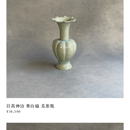
日高伸治 青白磁 瓜形瓶
¥38,500