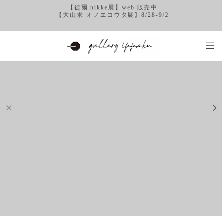
【徒爾 nikke展】web 販売中
【大山求 オノエコウタ展】8/28-9/2