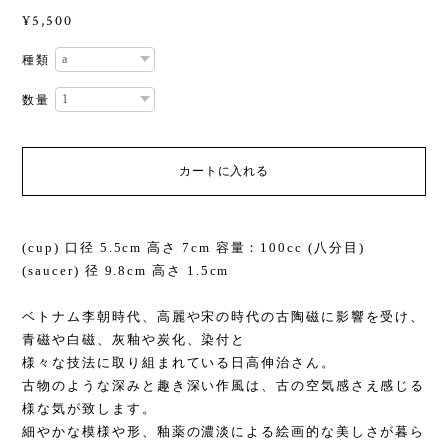
¥5,500
種類
数量
カートに入れる
(cup) 口径 5.5cm 高さ 7cm 容量：100cc (八分目)
(saucer) 径 9.8cm 高さ 1.5cm
ベトナム李朝時代、高麗や宋の時代の古陶磁に影響を受け、
青磁や白磁、灰釉や炭化、染付と
様々な技法に取り組まれている日高伸治さん。
古物のような深みと趣き深い作風は、古の空気感さえ感じる
様な気が致します。
細やかな模様や形、釉薬の濃淡による絵画的な美しさが暮ら