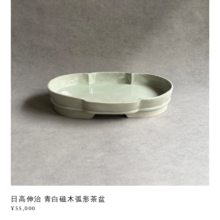
日高伸治 青白磁木弧形茶盆
¥55,000