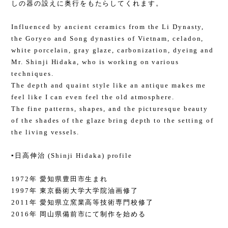
しの器の設えに奥行をもたらしてくれます。
Influenced by ancient ceramics from the Li Dynasty,
the Goryeo and Song dynasties of Vietnam, celadon,
white porcelain, gray glaze, carbonization, dyeing and
Mr. Shinji Hidaka, who is working on various
techniques.
The depth and quaint style like an antique makes me
feel like I can even feel the old atmosphere.
The fine patterns, shapes, and the picturesque beauty
of the shades of the glaze bring depth to the setting of
the living vessels.
▪️日高伸治 (Shinji Hidaka) profile
1972年 愛知県豊田市生まれ
1997年 東京藝術大学大学院油画修了
2011年 愛知県立窯業高等技術専門校修了
2016年 岡山県備前市にて制作を始める