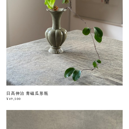
日高伸治 青磁瓜形瓶
¥49,500