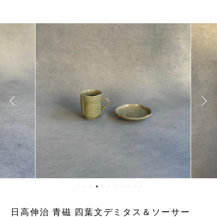
日高伸治 青磁 四葉文デミタス＆ソーサー