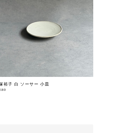
塚裕子 白 ソーサー 小皿
,180