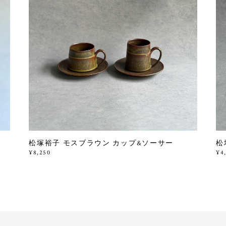
松塚裕子 モスブラウン カップ&ソーサー
松
¥8,250
¥4