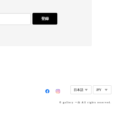
登録
© gallery 一白 All rights reserved.