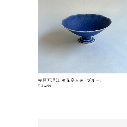
杉原万理江 稜花高台鉢 (ブルー)
¥13,200