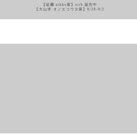
【徒爾 nikke展】web 販売中
【大山求 オノエコウタ展】8/28-9/2