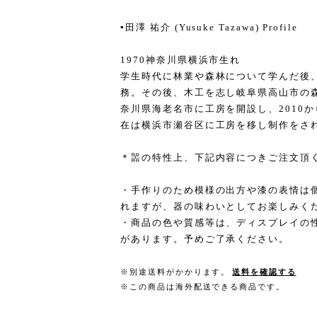
▪️田澤 祐介 (Yusuke Tazawa) Profile
1970神奈川県横浜市生れ
学生時代に林業や森林について学んだ後
務。その後、木工を志し岐阜県高山市の森
奈川県海老名市に工房を開設し、2010
在は横浜市瀬谷区に工房を移し制作をさ
＊噐の特性上、下記内容につきご注文頂
・手作りのため模様の出方や漆の表情は
れますが、器の味わいとしてお楽しみく
・商品の色や質感等は、ディスプレイの
があります。予めご了承ください。
※別途送料がかかります。
送料を確認する
※この商品は海外配送できる商品です。