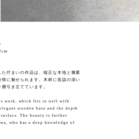
)
2cm
した佇まいの作品は、端正な木地と幾重
表情に魅せられます。木材に造詣の深い
一層引き立てています。
s work, which fits in well with
s elegant wooden base and the depth
 surface. The beauty is further
awa, who has a deep knowledge of