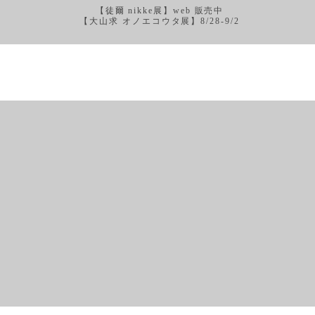
【徒爾 nikke展】web 販売中
【大山求 オノエコウタ展】8/28-9/2