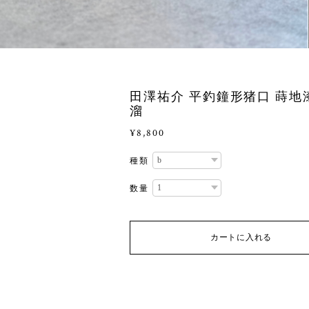
田澤祐介 平釣鐘形猪口 蒔地
溜
¥8,800
種類
数量
カートに入れる