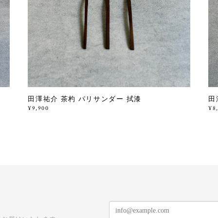
田澤祐介 茶杓 パリサンダー 拭漆
田
¥9,900
¥8