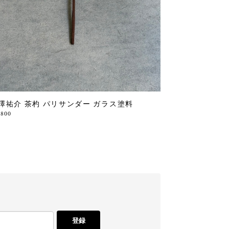
澤祐介 茶杓 パリサンダー ガラス塗料
,800
登録