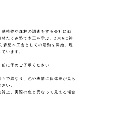
、動植物や森林の調査をする会社に勤
林たくみ塾で木工を学ぶ。2006に神
から森想木工舎としての活動を開始。現
れています。
く前に予めご了承ください
個々で異なり、色や表情に個体差が見ら
ださい。
性質上、実際の色と異なって見える場合