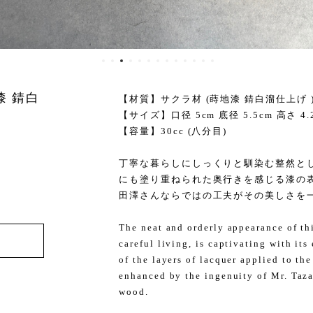
漆 錆白
【材質】サクラ材 (蒔地漆 錆白溜仕上げ 
【サイズ】口径 5cm 底径 5.5cm 高さ 4.
【容量】30cc (八分目)
丁寧な暮らしにしっくりと馴染む整然と
にも塗り重ねられた奥行きを感じる漆の
田澤さんならではの工夫がその美しさを
The neat and orderly appearance of thi
careful living, is captivating with it
of the layers of lacquer applied to the
enhanced by the ingenuity of Mr. Taz
wood.