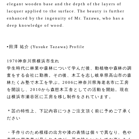
elegant wooden base and the depth of the layers of
lacquer applied to the surface. The beauty is further
enhanced by the ingenuity of Mr. Tazawa, who has a
deep knowledge of wood.
▪️田澤 祐介 (Yusuke Tazawa) Profile
1970神奈川県横浜市生れ
学生時代に林業や森林について学んだ後、動植物や森林の調
査をする会社に勤務。その後、木工を志し岐阜県高山市の森
林たくみ塾で木工を学ぶ。2006に神奈川県海老名市に工房
を開設し、2010から森想木工舎としての活動を開始。現在
は横浜市瀬谷区に工房を移し制作をされています。
＊噐の特性上、下記内容につきご注文頂く前に予めご了承く
ださい
・手作りのため模様の出方や漆の表情は個々で異なり、色や