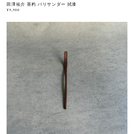
田澤祐介 茶杓 パリサンダー 拭漆
¥9,900