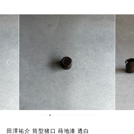
田澤祐介 筒型猪口 蒔地漆 透白