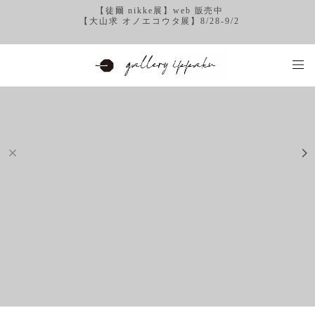
【徒爾 nikke展】web 販売中
【大山求 オノエコウタ展】8/28-9/2