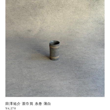
田澤祐介 茶巾筒 糸巻 薄白
¥6,270