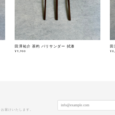
田澤祐介 茶杓 パリサンダー 拭漆
田
¥9,900
¥8
をお届けいたします。