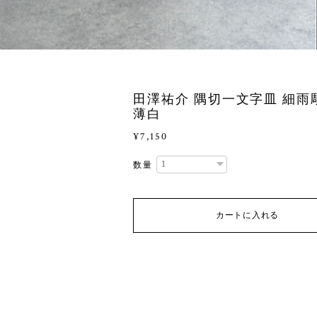
田澤祐介 隅切一文字皿 細雨
薄白
¥7,150
数量
カートに入れる