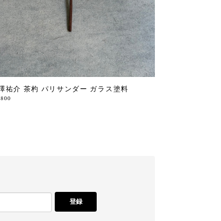
澤祐介 茶杓 パリサンダー ガラス塗料
,800
登録