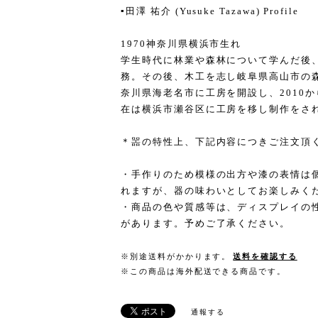
▪️田澤 祐介 (Yusuke Tazawa) Profile
1970神奈川県横浜市生れ
学生時代に林業や森林について学んだ後
務。その後、木工を志し岐阜県高山市の森
奈川県海老名市に工房を開設し、2010
在は横浜市瀬谷区に工房を移し制作をさ
＊噐の特性上、下記内容につきご注文頂
・手作りのため模様の出方や漆の表情は
れますが、器の味わいとしてお楽しみく
・商品の色や質感等は、ディスプレイの
があります。予めご了承ください。
※別途送料がかかります。
送料を確認する
※この商品は海外配送できる商品です。
通報する