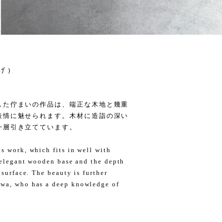
 )
した佇まいの作品は、端正な木地と幾重
表情に魅せられます。木材に造詣の深い
一層引き立てています。
s work, which fits in well with
s elegant wooden base and the depth
 surface. The beauty is further
awa, who has a deep knowledge of