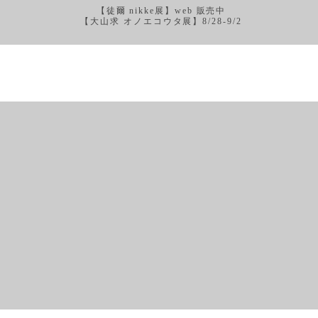
【徒爾 nikke展】web 販売中
【大山求 オノエコウタ展】8/28-9/2