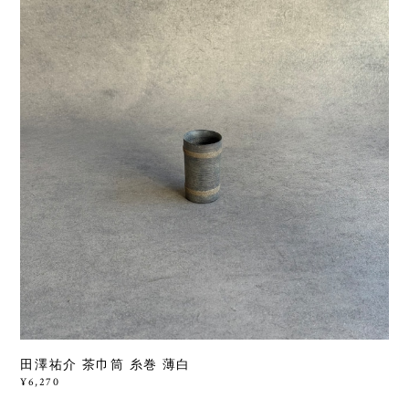
田澤祐介 茶巾筒 糸巻 薄白
¥6,270