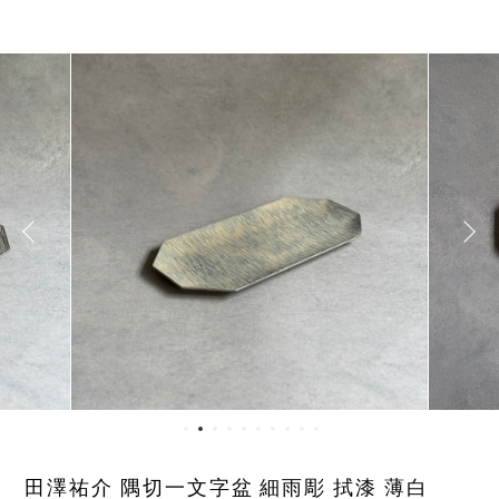
田澤祐介 隅切一文字盆 細雨彫 拭漆 薄白