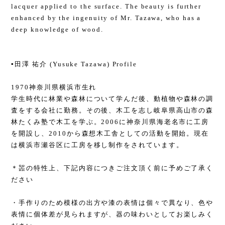
lacquer applied to the surface. The beauty is further
enhanced by the ingenuity of Mr. Tazawa, who has a
deep knowledge of wood.
▪️田澤 祐介 (Yusuke Tazawa) Profile
1970神奈川県横浜市生れ
学生時代に林業や森林について学んだ後、動植物や森林の調
査をする会社に勤務。その後、木工を志し岐阜県高山市の森
林たくみ塾で木工を学ぶ。2006に神奈川県海老名市に工房
を開設し、2010から森想木工舎としての活動を開始。現在
は横浜市瀬谷区に工房を移し制作をされています。
＊噐の特性上、下記内容につきご注文頂く前に予めご了承く
ださい
・手作りのため模様の出方や漆の表情は個々で異なり、色や
表情に個体差が見られますが、器の味わいとしてお楽しみく