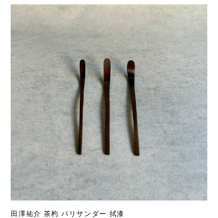
田澤祐介 茶杓 パリサンダー 拭漆