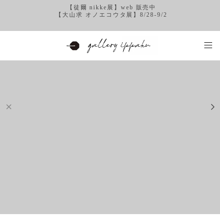
【徒爾 nikke展】web 販売中
【大山求 オノエコウタ展】8/28-9/2