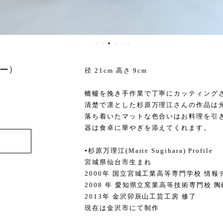
ー)
径 21cm 高さ 9cm
轆轤を挽き手作業で丁寧にカッティング
清楚で凛とした杉原万理江さんの作品は
落ち着いたマットな色合いはお料理を引
器は食卓に華やぎを添えてくれます。
▪️杉原万理江(Marie Sugihara) Profile
宮城県仙台市生まれ
2000年 国立宮城工業高等専門学校 情報
2008 年 愛知県立窯業高等技術専門校 
2013年 金沢卯辰山工芸工房 修了
現在は金沢市にて制作