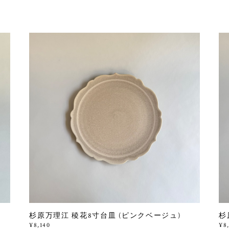
杉原万理江 稜花8寸台皿 (ピンクベージュ)
杉
¥8,140
¥8