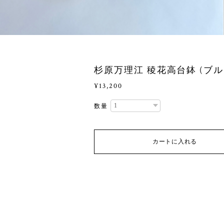
杉原万理江 稜花高台鉢 (ブル
¥13,200
数量
カートに入れる