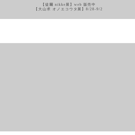
【徒爾 nikke展】web 販売中
【大山求 オノエコウタ展】8/28-9/2