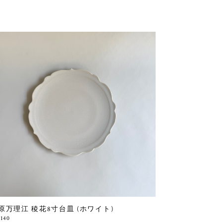
原万理江 稜花8寸台皿 (ホワイト)
,140