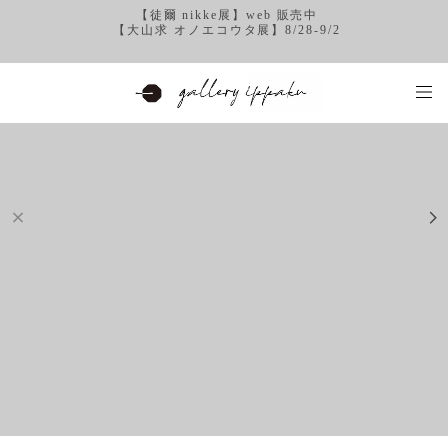
【徒爾 nikke展】web 販売中
【大山求 オノエコウタ展】8/28-9/2