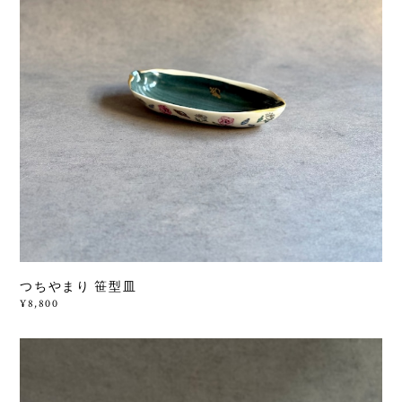
つちやまり 笹型皿
¥8,800