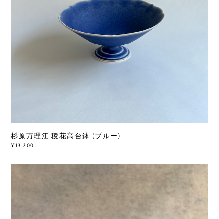
杉原万理江 稜花高台鉢 (ブルー)
¥13,200