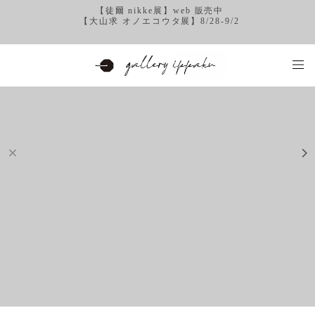
【徒爾 nikke展】web 販売中
【大山求 オノエコウタ展】8/28-9/2