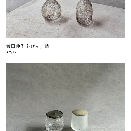
曽田伸子 花びん／錆
¥9,350