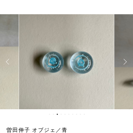
曽田伸子 オブジェ／青