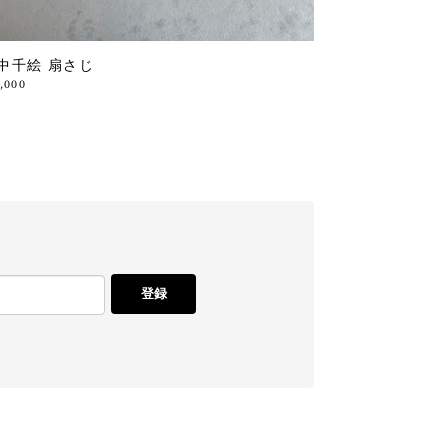
中千絵 扇さじ
1,000
登録