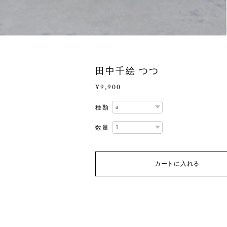
田中千絵 つつ
¥9,900
種類
数量
カートに入れる