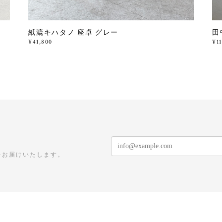
紙漉キハタノ 座卓 グレー
田
¥41,800
¥1
をお届けいたします。