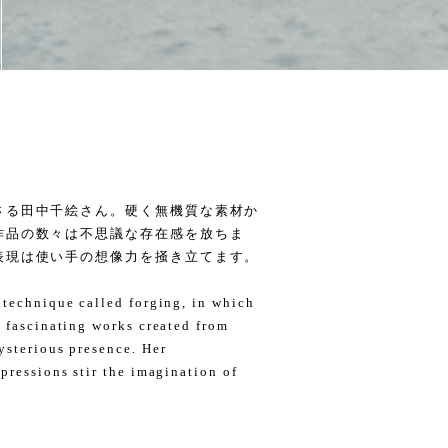
さる田中千絵さん。硬く無機質な素材か
作品の数々は不思議な存在感を放ちま
表現は使い手の想像力を掻き立てます。
 technique called forging, in which
d fascinating works created from
ysterious presence. Her
pressions stir the imagination of