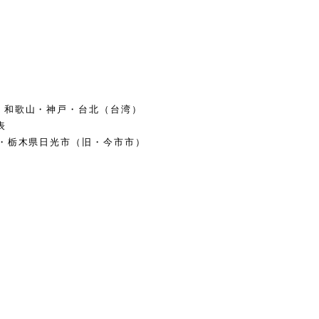
・和歌山・神戸・台北（台湾）
表
・栃木県日光市（旧・今市市）