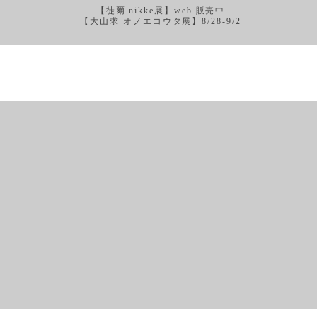
【徒爾 nikke展】web 販売中
【大山求 オノエコウタ展】8/28-9/2